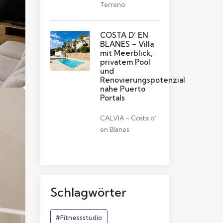
Terreno
COSTA D’ EN
BLANES – Villa
mit Meerblick,
privatem Pool
und
Renovierungspotenzial
nahe Puerto
Portals
CALVIA - Costa d’
en Blanes
Schlagwörter
#Fitnessstudio