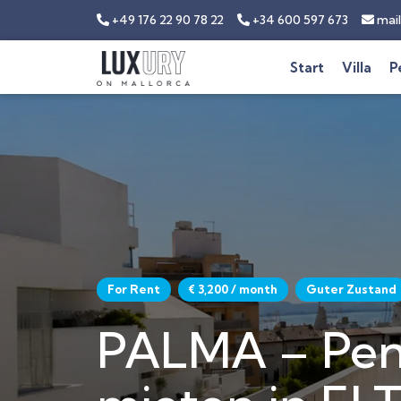
+49 176 22 90 78 22
+34 600 597 673
mail
Start
Villa
P
For Rent
€ 3,200 / month
Guter Zustand
PALMA – Pen