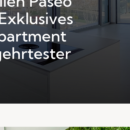
ien Paseo
 Exklusives
partment
gehrtester