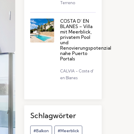
Terreno
COSTA D’ EN
BLANES – Villa
mit Meerblick,
privatem Pool
und
Renovierungspotenzial
nahe Puerto
Portals
CALVIA - Costa d’
en Blanes
Schlagwörter
#Balkon
#Meerblick