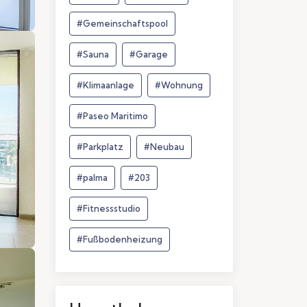
#Gemeinschaftspool
#Sauna
#Garage
#Klimaanlage
#Wohnung
#Paseo Maritimo
#Parkplatz
#Neubau
#palma
#203
#Fitnessstudio
#Fußbodenheizung