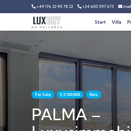
+49 176 22 90 78 22
+34 600 597 673
mail
Start
Villa
P
For Sale
€ 2,100,000
Neu
PALMA –