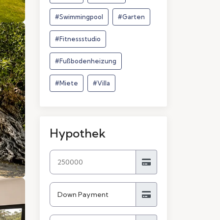
#Swimmingpool
#Garten
#Fitnessstudio
#Fußbodenheizung
#Miete
#Villa
Hypothek