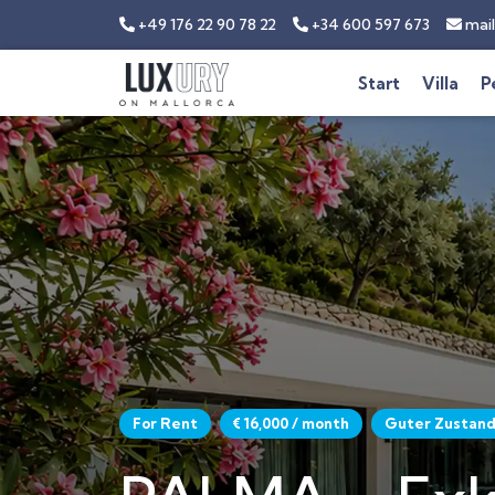
+49 176 22 90 78 22
+34 600 597 673
mail
Start
Villa
P
For Rent
€ 16,000 / month
Guter Zustan