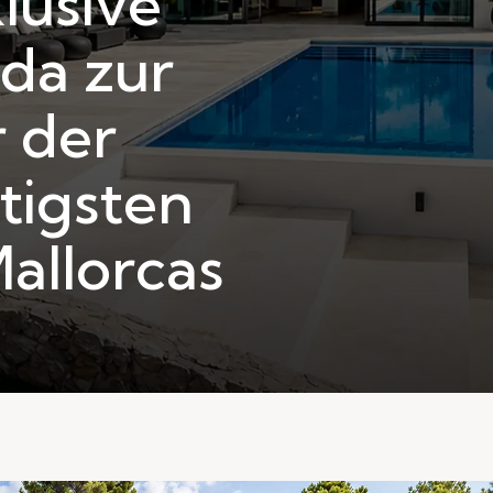
lusive
ida zur
r der
tigsten
allorcas