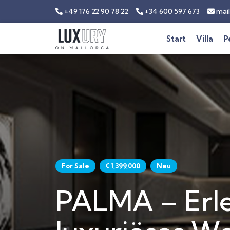
+49 176 22 90 78 22
+34 600 597 673
mail
Start
Villa
P
For Sale
€ 1,399,000
Neu
PALMA – Erle