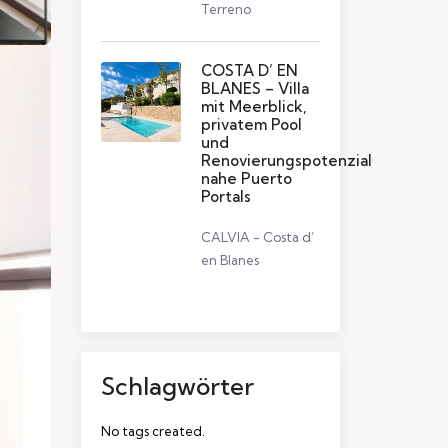
Terreno
COSTA D’ EN
BLANES – Villa
mit Meerblick,
privatem Pool
und
Renovierungspotenzial
nahe Puerto
Portals
CALVIA - Costa d’
en Blanes
Schlagwörter
No tags created.