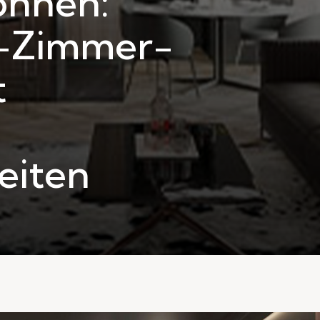
ohnen:
-Zimmer-
t
eiten