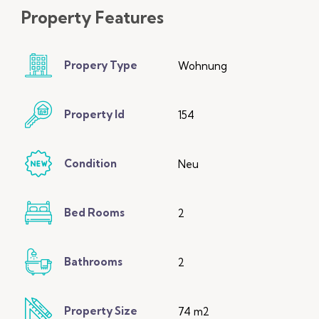
Property
Features
Propery Type
Wohnung
Property Id
154
Condition
Neu
Bed Rooms
2
Bathrooms
2
Property Size
74 m2