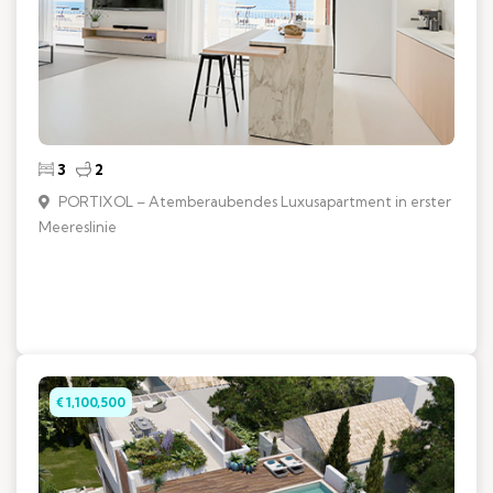
3
2
PORTIXOL – Atemberaubendes Luxusapartment in erster
Meereslinie
€ 1,100,500