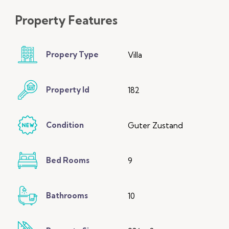
Property
Features
Propery Type
Villa
Property Id
182
Condition
Guter Zustand
Bed Rooms
9
Bathrooms
10