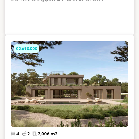
€ 2,690,000
4
2
2,006 m2