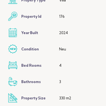
Propery Type
Villa
Property Id
176
Year Built
2024
Condition
Neu
Bed Rooms
4
Bathrooms
3
Property Size
330 m2