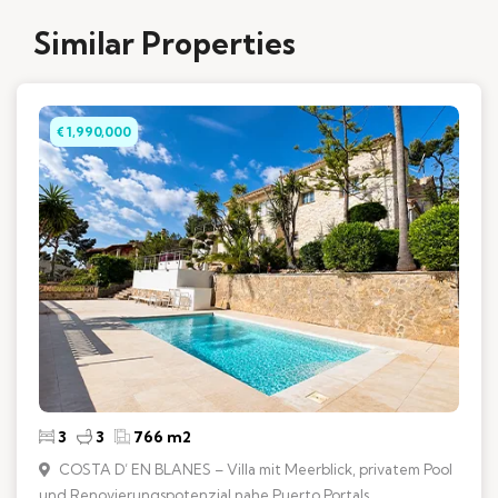
Similar Properties
€ 1,990,000
3
3
766 m2
COSTA D’ EN BLANES – Villa mit Meerblick, privatem Pool
und Renovierungspotenzial nahe Puerto Portals