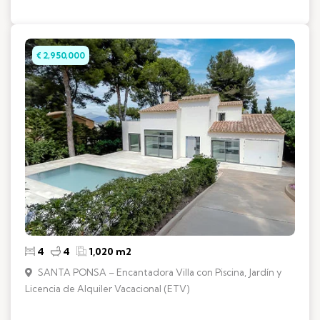
€ 2,950,000
4
4
1,020 m2
SANTA PONSA – Encantadora Villa con Piscina, Jardín y
Licencia de Alquiler Vacacional (ETV)