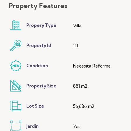
Property
Features
Propery Type
Villa
Property Id
111
Condition
Necesita Reforma
Property Size
881 m2
Lot Size
56,686 m2
Jardín
Yes