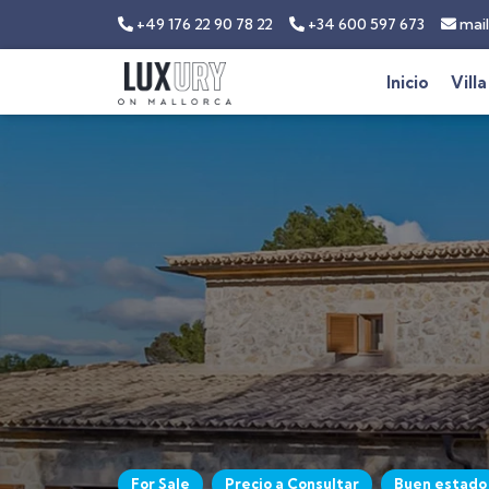
+49 176 22 90 78 22
+34 600 597 673
mail
Inicio
Villa
For Sale
Precio a Consultar
Buen estado