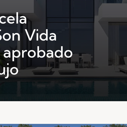
cela
Son Vida
o aprobado
ujo