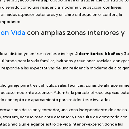
do diseñado como una residencia moderna y espaciosa, con líneas
 refinados espacios exteriores y un claro enfoque en el confort, la
temporáneo.
Son Vida
con amplias zonas interiores y
 se distribuye en tres niveles e incluye
5 dormitorios
,
6 baños
y
2 
uilibrada para la vida familiar, invitados y reuniones sociales, con gr
ue responde a las expectativas de una residencia moderna de alta g
mplio garaje para tres vehículos, salas técnicas, zonas de almacenami
y acceso mediante ascensor. Además, la parcela ofrece espacio exte
do concepto de aparcamiento para residentes e invitados.
generosa zona de salón y comedor, una zona independiente de cocina
, trastero, acceso mediante ascensor y una suite de dormitorio con
ntada hacia un elegante estilo de vida interior-exterior, donde las