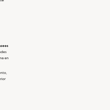
aseos
andes
ama en
ento,
rior
-