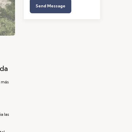
Send Message
ida
s más
a las
tal