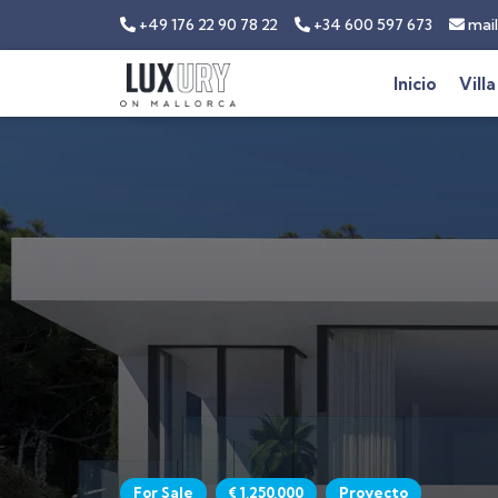
+49 176 22 90 78 22
+34 600 597 673
mail
Inicio
Villa
For Sale
€ 1,250,000
Proyecto