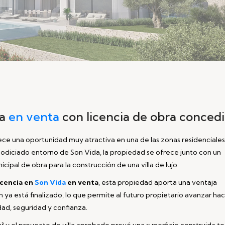
da
en venta
con licencia de obra conced
ce una oportunidad muy atractiva en una de las zonas residenciale
 codiciado entorno de Son Vida, la propiedad se ofrece junto con un
ipal de obra para la construcción de una villa de lujo.
icencia en
Son Vida
en venta
, esta propiedad aporta una ventaja
 ya está finalizado, lo que permite al futuro propietario avanzar haci
dad, seguridad y confianza.
m²
y el proyecto de villa aprobado prevé una superficie construida to