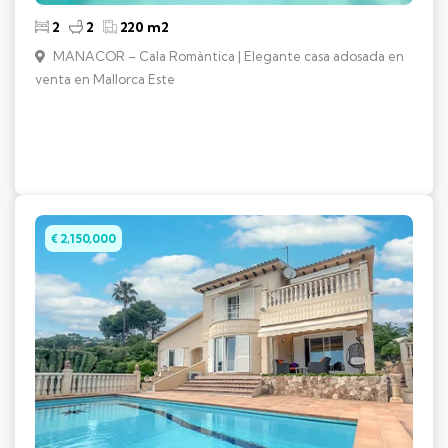
2
2
220 m2
MANACOR – Cala Romàntica | Elegante casa adosada en
venta en Mallorca Este
€ 2,150,000