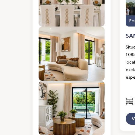
Fo
Situ
1.08
loca
excl
espe