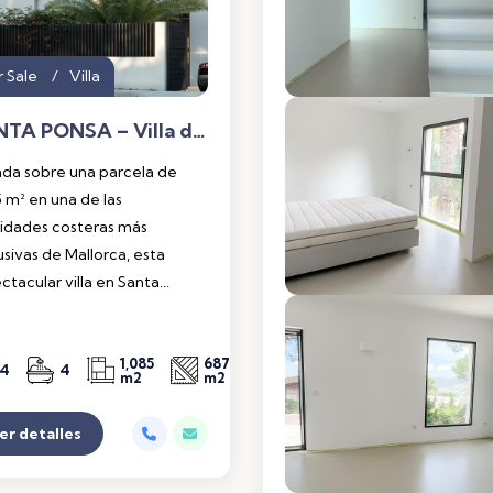
r Sale
Villa
SANTA PONSA – Villa de Lujo de Obra Nueva con Piscina y Garaje para 5 Coches
ada sobre una parcela de
5 m² en una de las
lidades costeras más
usivas de Mallorca, esta
ctacular villa en Santa...
1,085
687
4
4
m2
m2
View details